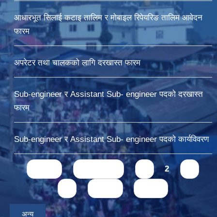
आधारभूत सिलाई कटाइ तालिम र मोबाइल रिपेयरिङ तालिम आवेदन
फारम
अपरेटर तथा चालकको लागि दरखास्त फारम
Sub-engineer र Assistant Sub- engineer पदको दरखास्त
फारम
Sub-engineer र Assistant Sub- engineer पदको कार्यविवरण
Pages
« first
‹ previous
1
2
3
4
next ›
last »
अन्य