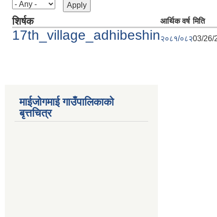
शिर्षक
आर्थिक वर्ष
मिति
17th_village_adhibeshin
२०८१/०८२
03/26/
माईजोगमाई गाउँपालिकाको
बृत्तचित्र