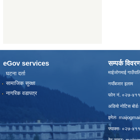
eGov services
सम्पर्क विवर
माईजोगमाई गाउँपालि
घटना दर्ता
सामाजिक सुरक्षा
नयाँबजार इलाम
नागरिक वडापत्र
फोन नं. ०२७-४
अडियो नोटिस बो
इमेलः
maijogma
फ्याक्सः ०२७-४
वेव साइटः maij