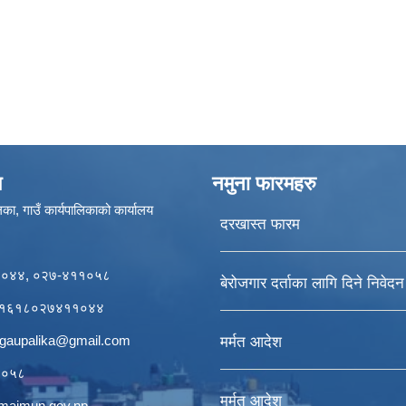
ण
नमुना फारमहरु
का, गाउँ कार्यपालिकाको कार्यालय
दरखास्त फारम
११०४४, ०२७-४११०५८
बेरोजगार दर्ताका लागि दिने निवेद
र्डः१६१८०२७४११०४४
igaupalika@gmail.com
मर्मत आदेश
११०५८
मर्मत आदेश
ogmaimun.gov.np