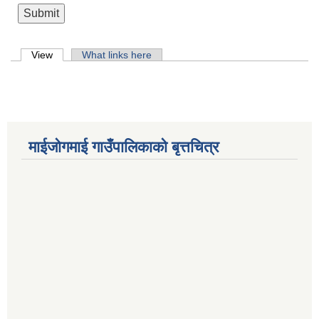
Primary tabs
View
(active tab)
What links here
माईजोगमाई गाउँपालिकाको बृत्तचित्र