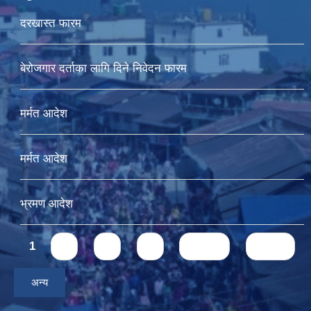
दरखास्त फारम
बेरोजगार दर्ताका लागि दिने निवेदन फारम
मर्मत आदेश
मर्मत आदेश
भ्रमण आदेश
Pages
1
2
3
4
next ›
last »
अन्य