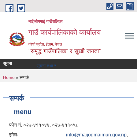
Skip to main content
माईजोगमाई गाउँपालिका
गाउँ कार्यपालिकाको कार्यालय
कोशी प्रदेश, ईलाम, नेपाल
"समृद्ध गाउँपालिका र सुखी जनता"
सूचना
सूचना तथा समाचार
You are here
Home
» सम्पर्क
सम्पर्क
menu
फोन नं. ०२७-४११०४४, ०२७-४११०५८
इमेलः
info@maijogmaimun.gov.np
,