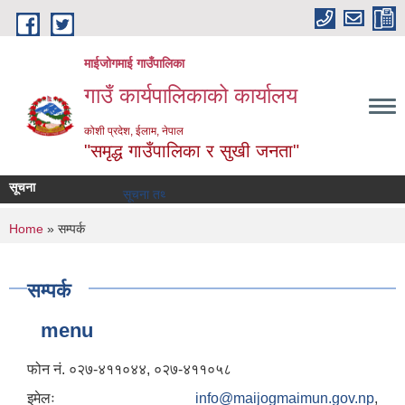
Skip to main content
माईजोगमाई गाउँपालिका
गाउँ कार्यपालिकाको कार्यालय
कोशी प्रदेश, ईलाम, नेपाल
"समृद्ध गाउँपालिका र सुखी जनता"
सूचना
सूचना तथा समाचार
You are here
Home
» सम्पर्क
सम्पर्क
menu
फोन नं. ०२७-४११०४४, ०२७-४११०५८
इमेलः
info@maijogmaimun.gov.np
,