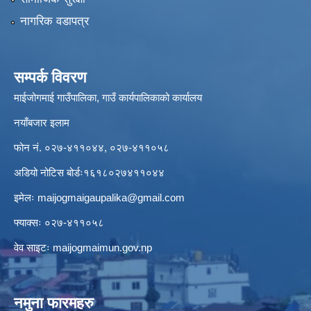
नागरिक वडापत्र
सम्पर्क विवरण
माईजोगमाई गाउँपालिका, गाउँ कार्यपालिकाको कार्यालय
नयाँबजार इलाम
फोन नं. ०२७-४११०४४, ०२७-४११०५८
अडियो नोटिस बोर्डः१६१८०२७४११०४४
इमेलः
maijogmaigaupalika@gmail.com
फ्याक्सः ०२७-४११०५८
वेव साइटः maijogmaimun.gov.np
नमुना फारमहरु