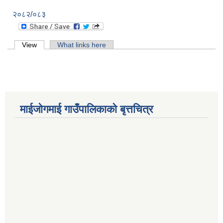
२०८२/०८३
Primary tabs
View
(active tab)
What links here
माईजोगमाई गाउँपालिकाको बृत्तचित्र