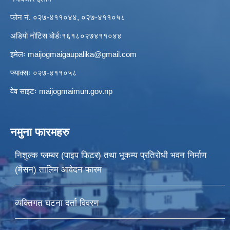
फोन नं. ०२७-४११०४४, ०२७-४११०५८
अडियो नोटिस बोर्डः१६१८०२७४११०४४
इमेलः
maijogmaigaupalika@gmail.com
फ्याक्सः ०२७-४११०५८
वेव साइटः maijogmaimun.gov.np
नमुना फारमहरु
निशुल्क प्लम्बर (पाइप फिटर) तथा भूकम्प प्रतिरोधी भवन निर्माण
(मेसन) तालिम आवेदन फारम
व्यक्तिगत घटना दर्ता विवरण