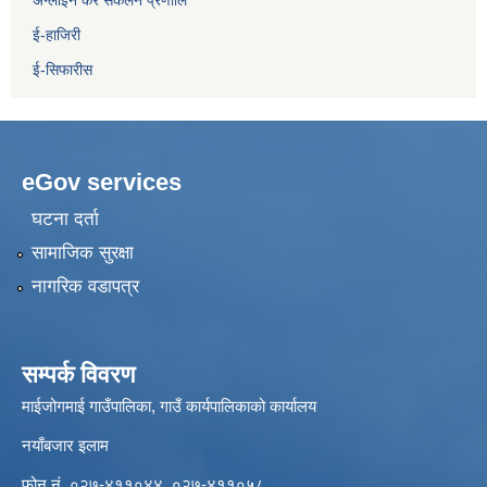
अन्लाईन कर संकलन प्रणालि
ई-हाजिरी
ई-सिफारीस
eGov services
घटना दर्ता
सामाजिक सुरक्षा
नागरिक वडापत्र
सम्पर्क विवरण
माईजोगमाई गाउँपालिका, गाउँ कार्यपालिकाको कार्यालय
नयाँबजार इलाम
फोन नं. ०२७-४११०४४, ०२७-४११०५८