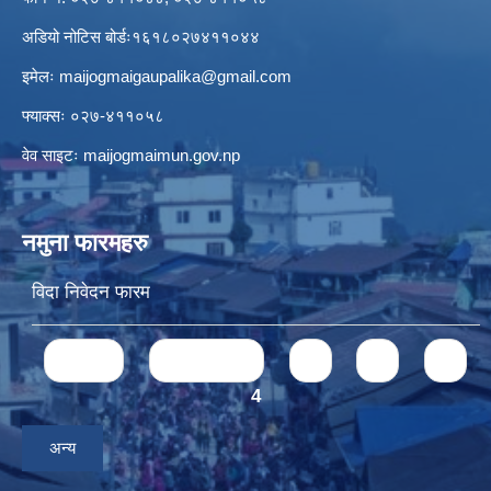
अडियो नोटिस बोर्डः१६१८०२७४११०४४
इमेलः
maijogmaigaupalika@gmail.com
फ्याक्सः ०२७-४११०५८
वेव साइटः maijogmaimun.gov.np
नमुना फारमहरु
विदा निवेदन फारम
Pages
« first
‹ previous
1
2
3
4
अन्य