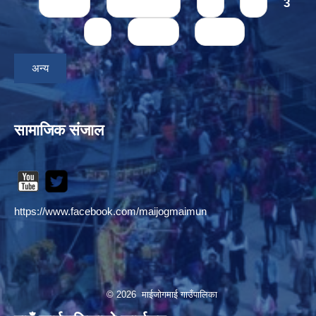
Pages
« first
‹ previous
1
2
3
4
next ›
last »
अन्य
सामाजिक संजाल
https://www.facebook.com/maijogmaimun
© 2026 माईजोगमाई गाउँपालिका