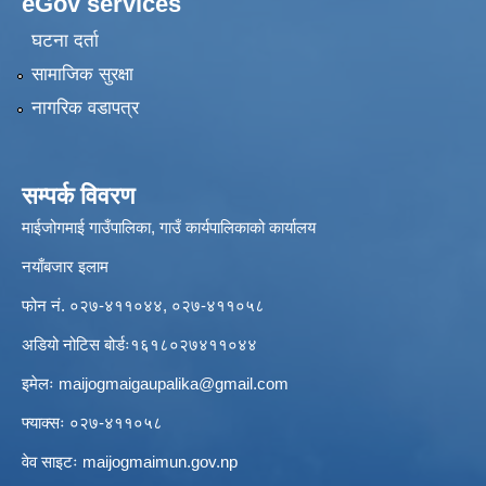
eGov services
घटना दर्ता
सामाजिक सुरक्षा
नागरिक वडापत्र
सम्पर्क विवरण
माईजोगमाई गाउँपालिका, गाउँ कार्यपालिकाको कार्यालय
नयाँबजार इलाम
फोन नं. ०२७-४११०४४, ०२७-४११०५८
अडियो नोटिस बोर्डः१६१८०२७४११०४४
इमेलः
maijogmaigaupalika@gmail.com
फ्याक्सः ०२७-४११०५८
वेव साइटः maijogmaimun.gov.np