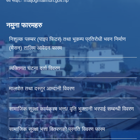
वेव साइटः maijogmaimun.gov.np
नमुना फारमहरु
निशुल्क प्लम्बर (पाइप फिटर) तथा भूकम्प प्रतिरोधी भवन निर्माण
(मेसन) तालिम आवेदन फारम
व्यक्तिगत घटना दर्ता विवरण
मालपोत तथा दस्तुर आम्दानी विवरण
सामाजिक सुरक्षा कार्यक्रम भत्ता/ वृति भुक्तानी भरपाई सम्बन्धी विवरण
सामाजिक सुरक्षा भत्ता वितरणको प्रगति विवरण फारम