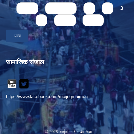
Pages
« first
‹ previous
1
2
3
4
next ›
last »
अन्य
सामाजिक संजाल
https://www.facebook.com/maijogmaimun
© 2026 माईजोगमाई गाउँपालिका