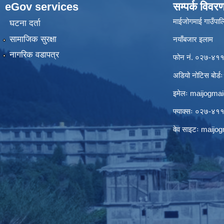
eGov services
सम्पर्क विवर
माईजोगमाई गाउँपालि
घटना दर्ता
सामाजिक सुरक्षा
नयाँबजार इलाम
नागरिक वडापत्र
फोन नं. ०२७-४
अडियो नोटिस बो
इमेलः
maijogma
फ्याक्सः ०२७-४
वेव साइटः maij