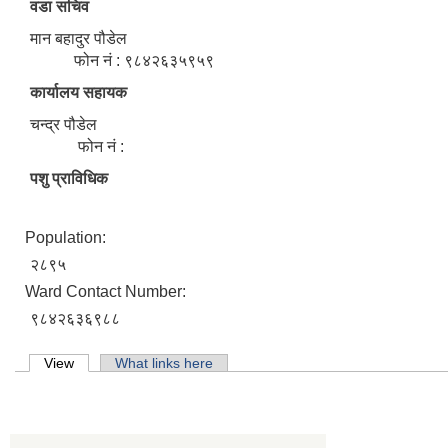
वडा सचिव
मान बहादुर पौडेल
फोन नं : ९८४२६३५९५९
कार्यालय सहायक
चन्द्र पौडेल
फोन नं :
पशु प्राविधिक
Population:
२८९५
Ward Contact Number:
९८४२६३६९८८
Primary tabs
View
(active tab)
What links here