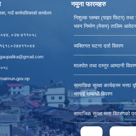
ण
नमुना फारमहरु
का, गाउँ कार्यपालिकाको कार्यालय
निशुल्क प्लम्बर (पाइप फिटर) तथा भ
भवन निर्माण (मेसन) तालिम आवेद
११०४४, ०२७-४११०५८
र्डः१६१८०२७४११०४४
व्यक्तिगत घटना दर्ता विवरण
igaupalika@gmail.com
मालपोत तथा दस्तुर आम्दानी विवर
११०५८
ogmaimun.gov.np
सामाजिक सुरक्षा कार्यक्रम भत्ता/ वृ
भरपाई सम्बन्धी विवरण
सामाजिक सुरक्षा भत्ता वितरणको प
Pages
« first
‹ previou