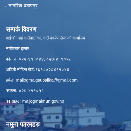
नागरिक वडापत्र
सम्पर्क विवरण
माईजोगमाई गाउँपालिका, गाउँ कार्यपालिकाको कार्यालय
नयाँबजार इलाम
फोन नं. ०२७-४११०४४, ०२७-४११०५८
अडियो नोटिस बोर्डः१६१८०२७४११०४४
इमेलः
maijogmaigaupalika@gmail.com
फ्याक्सः ०२७-४११०५८
वेव साइटः maijogmaimun.gov.np
नमुना फारमहरु