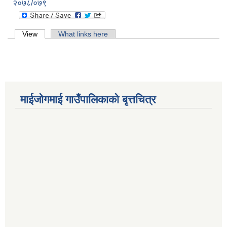
२०७८/०७९
Primary tabs
View
(active tab)
What links here
माईजोगमाई गाउँपालिकाको बृत्तचित्र