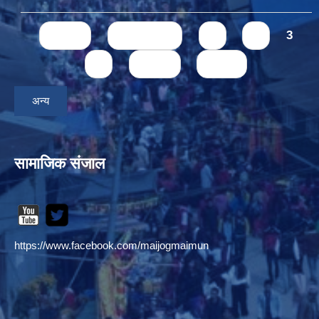
Pages
« first
‹ previous
1
2
3
4
next ›
last »
अन्य
सामाजिक संजाल
https://www.facebook.com/maijogmaimun