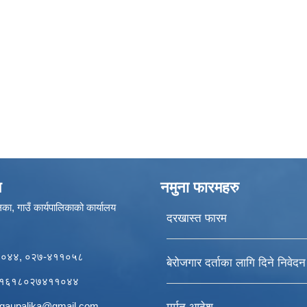
ण
नमुना फारमहरु
का, गाउँ कार्यपालिकाको कार्यालय
दरखास्त फारम
११०४४, ०२७-४११०५८
बेरोजगार दर्ताका लागि दिने निवेद
र्डः१६१८०२७४११०४४
igaupalika@gmail.com