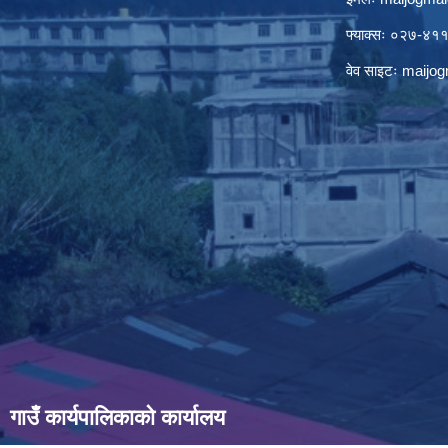
फ्याक्सः ०२७-४
वेव साइटः maij
गाउँ कार्यपालिकाको कार्यालय