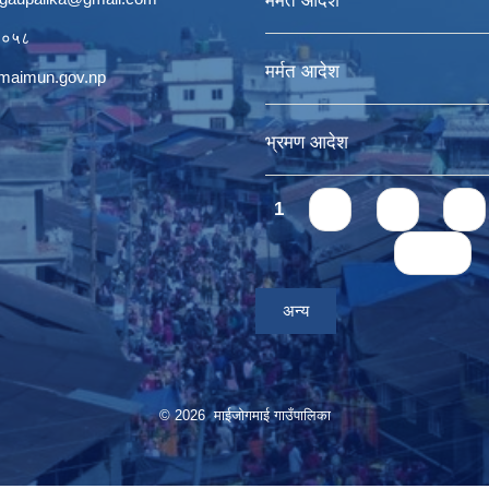
मर्मत आदेश
११०५८
मर्मत आदेश
ogmaimun.gov.np
भ्रमण आदेश
Pages
1
2
3
4
last »
अन्य
© 2026 माईजोगमाई गाउँपालिका