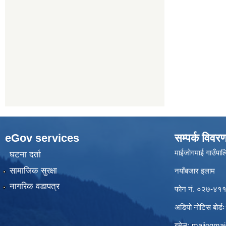
eGov services
सम्पर्क विवर
माईजोगमाई गाउँपालि
घटना दर्ता
सामाजिक सुरक्षा
नयाँबजार इलाम
नागरिक वडापत्र
फोन नं. ०२७-४
अडियो नोटिस बो
इमेलः
maijogma