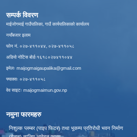
सम्पर्क विवरण
माईजोगमाई गाउँपालिका, गाउँ कार्यपालिकाको कार्यालय
नयाँबजार इलाम
फोन नं. ०२७-४११०४४, ०२७-४११०५८
अडियो नोटिस बोर्डः१६१८०२७४११०४४
इमेलः
maijogmaigaupalika@gmail.com
फ्याक्सः ०२७-४११०५८
वेव साइटः maijogmaimun.gov.np
नमुना फारमहरु
निशुल्क प्लम्बर (पाइप फिटर) तथा भूकम्प प्रतिरोधी भवन निर्माण
(मेसन) तालिम आवेदन फारम