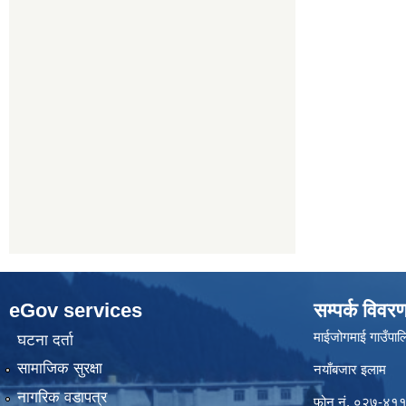
eGov services
सम्पर्क विवर
माईजोगमाई गाउँपालि
घटना दर्ता
सामाजिक सुरक्षा
नयाँबजार इलाम
नागरिक वडापत्र
फोन नं. ०२७-४