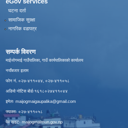
eGov services
घटना दर्ता
सामाजिक सुरक्षा
नागरिक वडापत्र
सम्पर्क विवरण
माईजोगमाई गाउँपालिका, गाउँ कार्यपालिकाको कार्यालय
नयाँबजार इलाम
फोन नं. ०२७-४११०४४, ०२७-४११०५८
अडियो नोटिस बोर्डः१६१८०२७४११०४४
इमेलः
maijogmaigaupalika@gmail.com
फ्याक्सः ०२७-४११०५८
वेव साइटः maijogmaimun.gov.np