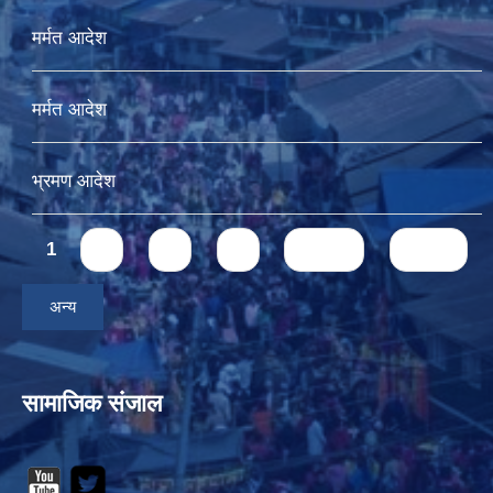
मर्मत आदेश
मर्मत आदेश
भ्रमण आदेश
Pages
1
2
3
4
next ›
last »
अन्य
सामाजिक संजाल