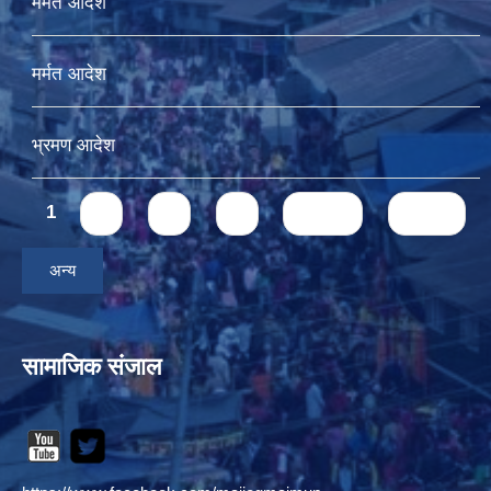
मर्मत आदेश
मर्मत आदेश
भ्रमण आदेश
Pages
1
2
3
4
next ›
last »
अन्य
सामाजिक संजाल