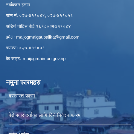
नयाँबजार इलाम
फोन नं. ०२७-४११०४४, ०२७-४११०५८
अडियो नोटिस बोर्डः१६१८०२७४११०४४
इमेलः
maijogmaigaupalika@gmail.com
फ्याक्सः ०२७-४११०५८
वेव साइटः maijogmaimun.gov.np
नमुना फारमहरु
दरखास्त फारम
बेरोजगार दर्ताका लागि दिने निवेदन फारम