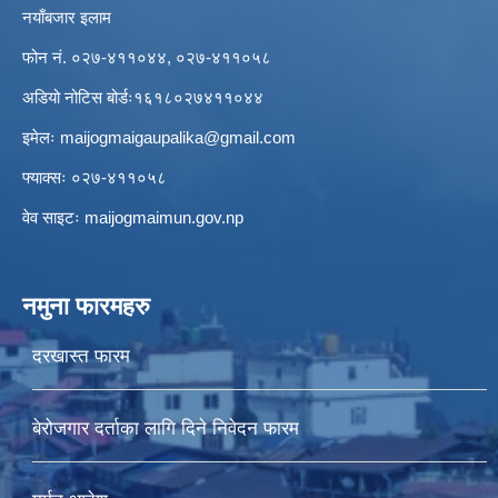
नयाँबजार इलाम
फोन नं. ०२७-४११०४४, ०२७-४११०५८
अडियो नोटिस बोर्डः१६१८०२७४११०४४
इमेलः
maijogmaigaupalika@gmail.com
फ्याक्सः ०२७-४११०५८
वेव साइटः maijogmaimun.gov.np
नमुना फारमहरु
दरखास्त फारम
बेरोजगार दर्ताका लागि दिने निवेदन फारम