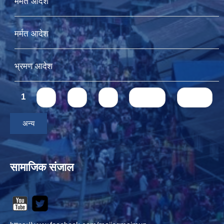
मर्मत आदेश
मर्मत आदेश
भ्रमण आदेश
Pages
1
2
3
4
next ›
last »
अन्य
सामाजिक संजाल