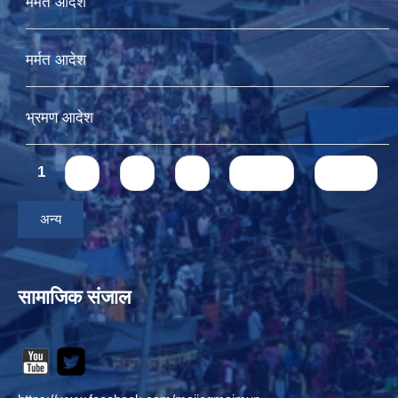
मर्मत आदेश
मर्मत आदेश
भ्रमण आदेश
Pages
1
2
3
4
next ›
last »
अन्य
सामाजिक संजाल