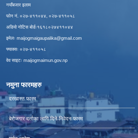
नयाँबजार इलाम
फोन नं. ०२७-४११०४४, ०२७-४११०५८
अडियो नोटिस बोर्डः१६१८०२७४११०४४
इमेलः
maijogmaigaupalika@gmail.com
फ्याक्सः ०२७-४११०५८
वेव साइटः maijogmaimun.gov.np
नमुना फारमहरु
दरखास्त फारम
बेरोजगार दर्ताका लागि दिने निवेदन फारम