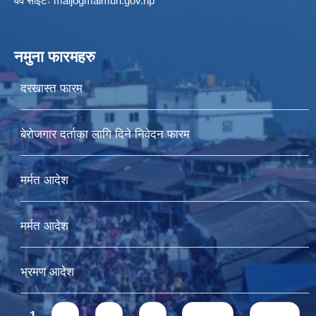
वेव साइटः maijogmaimun.gov.np
नमुना फारमहरु
दरखास्त फारम
बेरोजगार दर्ताका लागि दिने निवेदन फारम
मर्मत आदेश
मर्मत आदेश
भ्रमण आदेश
Pages
1
2
3
4
next ›
last »