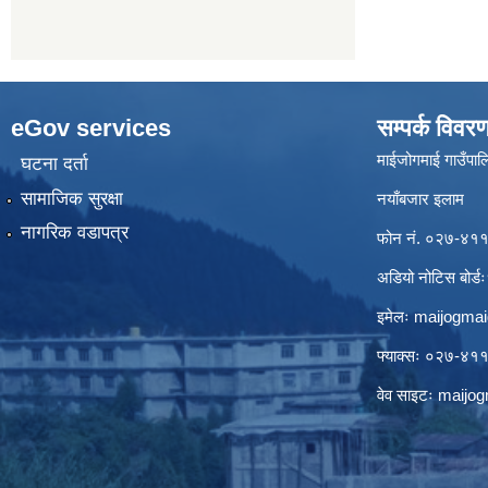
eGov services
सम्पर्क विवर
माईजोगमाई गाउँपालि
घटना दर्ता
सामाजिक सुरक्षा
नयाँबजार इलाम
नागरिक वडापत्र
फोन नं. ०२७-४
अडियो नोटिस बो
इमेलः
maijogma
फ्याक्सः ०२७-४
वेव साइटः maij