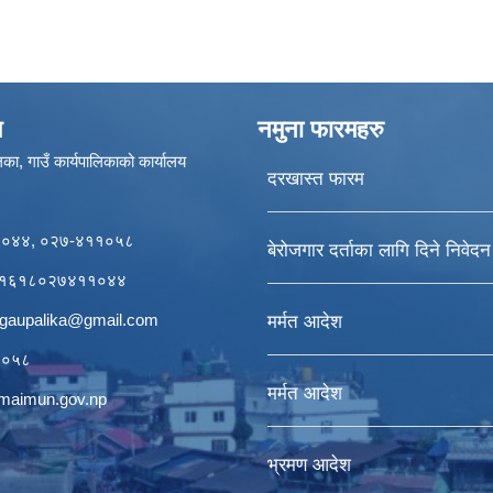
ण
नमुना फारमहरु
का, गाउँ कार्यपालिकाको कार्यालय
दरखास्त फारम
११०४४, ०२७-४११०५८
बेरोजगार दर्ताका लागि दिने निवेद
र्डः१६१८०२७४११०४४
igaupalika@gmail.com
मर्मत आदेश
११०५८
मर्मत आदेश
ogmaimun.gov.np
भ्रमण आदेश