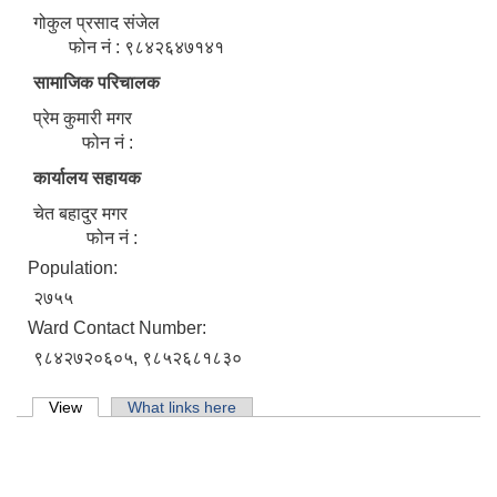
गोकुल प्रसाद संजेल
फोन नं : ९८४२६४७१४१
सामाजिक परिचालक
प्रेम कुमारी मगर
फोन नं :
कार्यालय सहायक
चेत बहादुर मगर
फोन नं :
Population:
२७५५
Ward Contact Number:
९८४२७२०६०५, ९८५२६८१८३०
Primary tabs
View
(active tab)
What links here