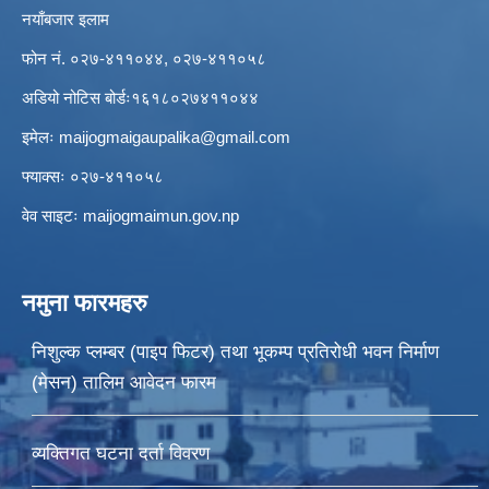
नयाँबजार इलाम
फोन नं. ०२७-४११०४४, ०२७-४११०५८
अडियो नोटिस बोर्डः१६१८०२७४११०४४
इमेलः
maijogmaigaupalika@gmail.com
फ्याक्सः ०२७-४११०५८
वेव साइटः maijogmaimun.gov.np
नमुना फारमहरु
निशुल्क प्लम्बर (पाइप फिटर) तथा भूकम्प प्रतिरोधी भवन निर्माण
(मेसन) तालिम आवेदन फारम
व्यक्तिगत घटना दर्ता विवरण