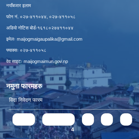
नयाँबजार इलाम
फोन नं. ०२७-४११०४४, ०२७-४११०५८
अडियो नोटिस बोर्डः१६१८०२७४११०४४
इमेलः
maijogmaigaupalika@gmail.com
फ्याक्सः ०२७-४११०५८
वेव साइटः maijogmaimun.gov.np
नमुना फारमहरु
विदा निवेदन फारम
Pages
« first
‹ previous
1
2
3
4