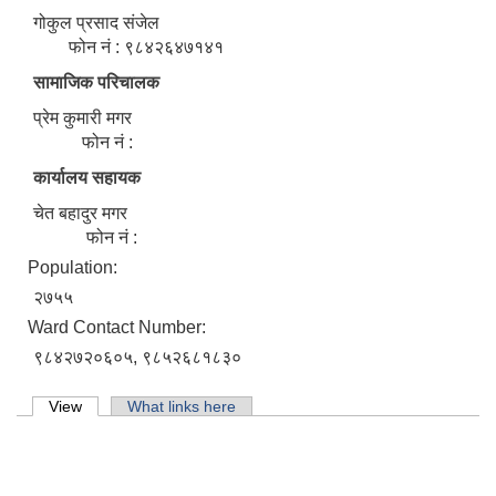
गोकुल प्रसाद संजेल
फोन नं : ९८४२६४७१४१
सामाजिक परिचालक
प्रेम कुमारी मगर
फोन नं :
कार्यालय सहायक
चेत बहादुर मगर
फोन नं :
Population:
२७५५
Ward Contact Number:
९८४२७२०६०५, ९८५२६८१८३०
Primary tabs
View
(active tab)
What links here