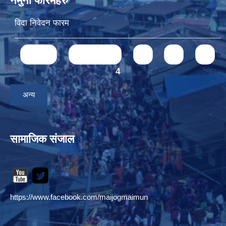
नमुना फारमहरु
विदा निवेदन फारम
Pages
« first
‹ previous
1
2
3
4
अन्य
सामाजिक संजाल
https://www.facebook.com/maijogmaimun