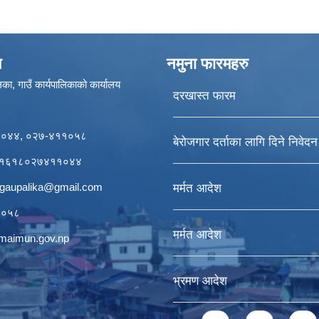
ण
नमुना फारमहरु
का, गाउँ कार्यपालिकाको कार्यालय
दरखास्त फारम
११०४४, ०२७-४११०५८
बेरोजगार दर्ताका लागि दिने निवेद
र्डः१६१८०२७४११०४४
igaupalika@gmail.com
मर्मत आदेश
११०५८
मर्मत आदेश
ogmaimun.gov.np
भ्रमण आदेश