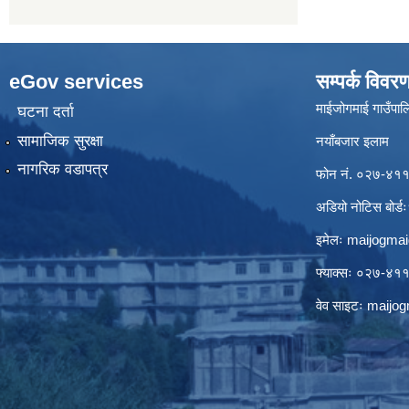
eGov services
सम्पर्क विवर
माईजोगमाई गाउँपालि
घटना दर्ता
सामाजिक सुरक्षा
नयाँबजार इलाम
नागरिक वडापत्र
फोन नं. ०२७-४
अडियो नोटिस बो
इमेलः
maijogma
फ्याक्सः ०२७-४
वेव साइटः maij