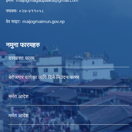
इमेलः
maijogmaigaupalika@gmail.com
फ्याक्सः ०२७-४११०५८
वेव साइटः maijogmaimun.gov.np
नमुना फारमहरु
दरखास्त फारम
बेरोजगार दर्ताका लागि दिने निवेदन फारम
मर्मत आदेश
मर्मत आदेश