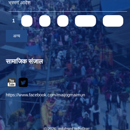
भ्रमण आदेश
Pages
1
2
3
4
next ›
last »
अन्य
सामाजिक संजाल
https://www.facebook.com/maijogmaimun
© 2026 माईजोगमाई गाउँपालिका