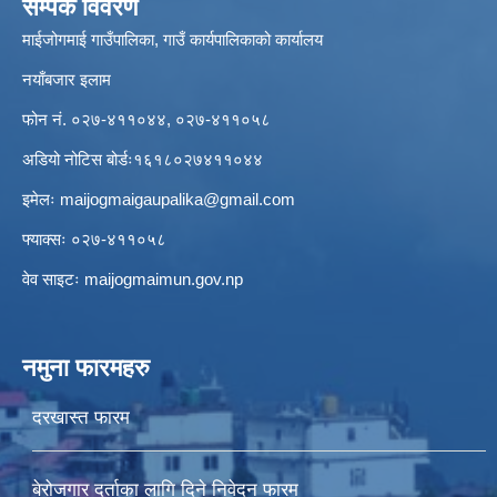
सम्पर्क विवरण
माईजोगमाई गाउँपालिका, गाउँ कार्यपालिकाको कार्यालय
नयाँबजार इलाम
फोन नं. ०२७-४११०४४, ०२७-४११०५८
अडियो नोटिस बोर्डः१६१८०२७४११०४४
इमेलः
maijogmaigaupalika@gmail.com
फ्याक्सः ०२७-४११०५८
वेव साइटः maijogmaimun.gov.np
नमुना फारमहरु
दरखास्त फारम
बेरोजगार दर्ताका लागि दिने निवेदन फारम