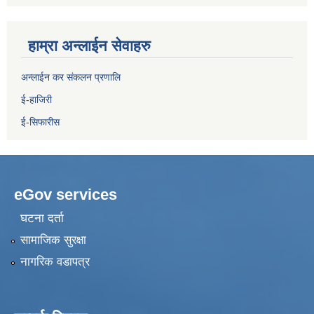
हाम्रा अन्लाईन सेवाहरु
अन्लाईन कर संकलन प्रणालि
ई-हाजिरी
ई-सिफारीस
eGov services
घटना दर्ता
सामाजिक सुरक्षा
नागरिक वडापत्र