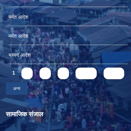
मर्मत आदेश
मर्मत आदेश
भ्रमण आदेश
Pages
1
2
3
4
next ›
last »
अन्य
सामाजिक संजाल