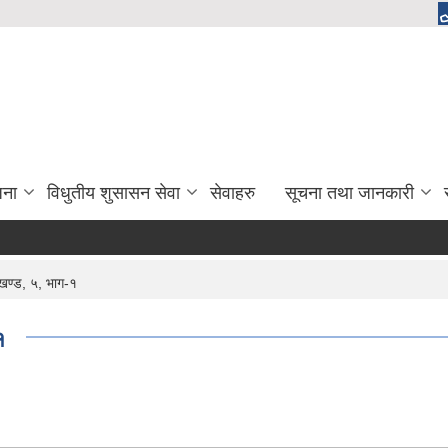
जना
विधुतीय शुसासन सेवा
सेवाहरु
सूचना तथा जानकारी
खण्ड, ५, भाग-१
१