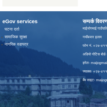
eGov services
सम्पर्क विवर
माईजोगमाई गाउँपालि
घटना दर्ता
सामाजिक सुरक्षा
नयाँबजार इलाम
नागरिक वडापत्र
फोन नं. ०२७-४
अडियो नोटिस बो
इमेलः
maijogma
फ्याक्सः ०२७-४
वेव साइटः maij