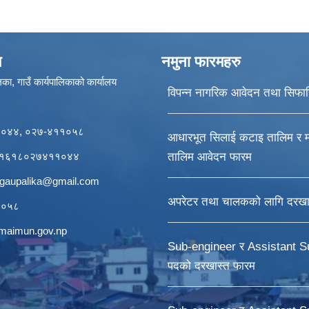
ण
नमुना फारमहरु
का, गाउँ कार्यपालिकाको कार्यालय
विपन्न नागरिक आवेदन तथा सिफा
११०४४, ०२७-४११०५८
आधारभूत सिलाई कटाइ तालिम र म
र्डः१६१८०२७४११०४४
तालिम आवेदन फारम
igaupalika@gmail.com
अपरेटर तथा चालकको लागि दरखा
११०५८
ogmaimun.gov.np
Sub-engineer र Assistant S
पदको दरखास्त फारम