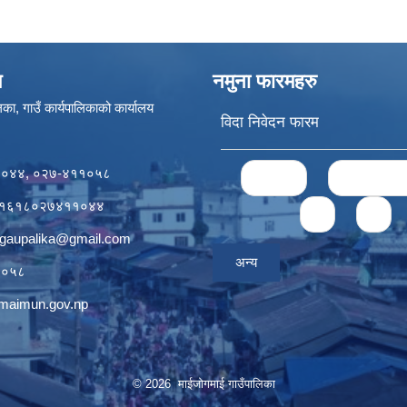
ण
नमुना फारमहरु
का, गाउँ कार्यपालिकाको कार्यालय
विदा निवेदन फारम
Pages
११०४४, ०२७-४११०५८
« first
‹ previou
र्डः१६१८०२७४११०४४
2
3
igaupalika@gmail.com
अन्य
११०५८
ogmaimun.gov.np
© 2026 माईजोगमाई गाउँपालिका