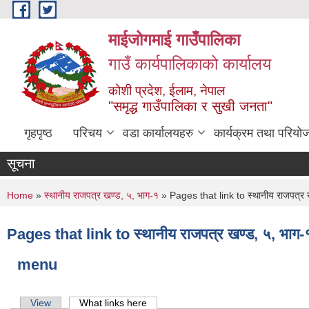
Skip to main content
माईजोगमाई गाउँपालिका
गाउँ कार्यपालिकाको कार्यालय
कोशी प्रदेश, ईलाम, नेपाल
"समृद्ध गाउँपालिका र सुखी जनता"
गृहपृष्ठ
परिचय
वडा कार्यालयहरु
कार्यक्रम तथा परियो
सूचना
सूचना तथा समाचार
You are here
Home
»
स्थानीय राजपत्र खण्ड, ५, भाग-१
» Pages that link to स्थानीय राजपत्र 
Pages that link to स्थानीय राजपत्र खण्ड, ५, भाग-
menu
Primary tabs
View
What links here
(active tab)