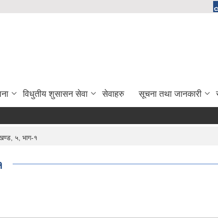
जना
विधुतीय शुसासन सेवा
सेवाहरु
सूचना तथा जानकारी
खण्ड, ५, भाग-१
१