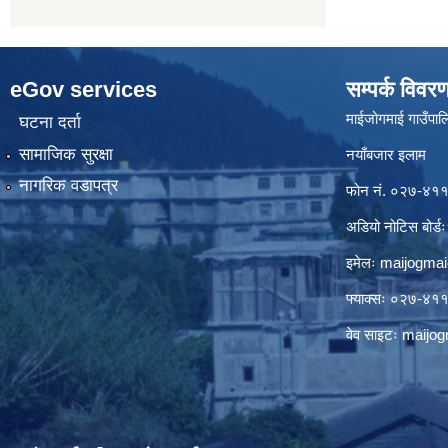
eGov services
सम्पर्क विवर
माईजोगमाई गाउँपालि
घटना दर्ता
सामाजिक सुरक्षा
नयाँबजार इलाम
नागरिक वडापत्र
फोन नं. ०२७-४
अडियो नोटिस बो
इमेलः
maijogma
फ्याक्सः ०२७-४
वेव साइटः maij