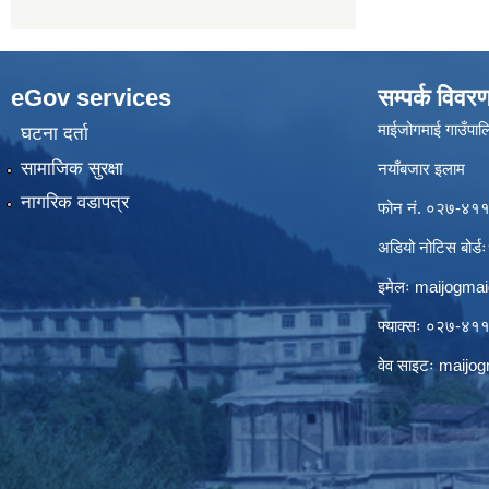
eGov services
सम्पर्क विवर
माईजोगमाई गाउँपालि
घटना दर्ता
सामाजिक सुरक्षा
नयाँबजार इलाम
नागरिक वडापत्र
फोन नं. ०२७-४
अडियो नोटिस बो
इमेलः
maijogma
फ्याक्सः ०२७-४
वेव साइटः maij