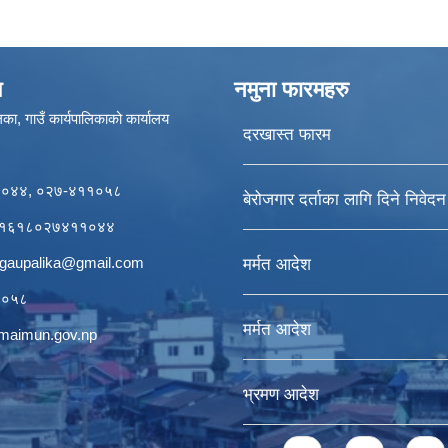
ण
नमुना फारमहरु
का, गाउँ कार्यपालिकाको कार्यालय
दरखास्त फारम
११०४४, ०२७-४११०५८
बेरोजगार दर्ताका लागि दिने निवेद
र्डः१६१८०२७४११०४४
igaupalika@gmail.com
मर्मत आदेश
११०५८
मर्मत आदेश
ogmaimun.gov.np
भ्रमण आदेश