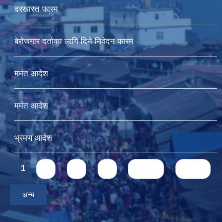
दरखास्त फारम
बेरोजगार दर्ताका लागि दिने निवेदन फारम
मर्मत आदेश
मर्मत आदेश
भ्रमण आदेश
Pages
1
2
3
4
next ›
last »
अन्य